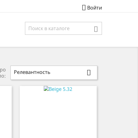

Войти

ро
Релевантность

по: