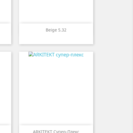

р
Быстрый просмотр
Beige 5.32

р
Быстрый просмотр
ARKITEKT Супер-Плекс