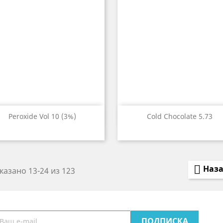


Быстрый просмотр
Быстрый просмот
Peroxide Vol 10 (3%)
Cold Chocolate 5.73

Наз
казано 13-24 из 123