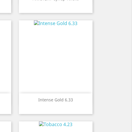

р
Быстрый просмотр
Intense Gold 6.33