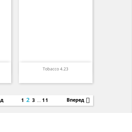

р
Быстрый просмотр
Tobacco 4.23
2

ад
Вперед
1
3
…
11