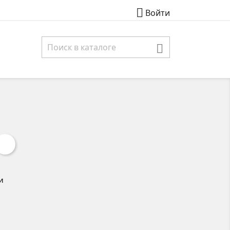

Войти

и